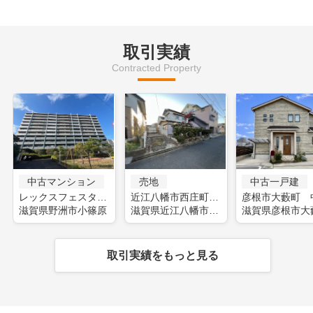
取引実績
Contracted Property
中古マンション
売地
中古一戸建
レックスフェスタ野洲(フルリフォーム)
近江八幡市西庄町 土地
滋賀県野洲市小篠原
滋賀県近江八幡市西庄町
滋賀県彦根市大
取引実績をもっと見る