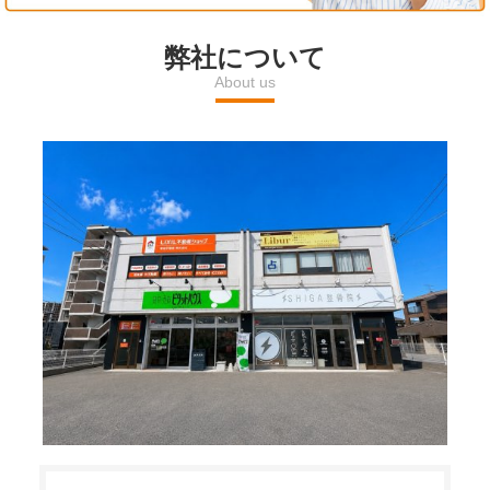
l
弊社について
About us
a
y
V
i