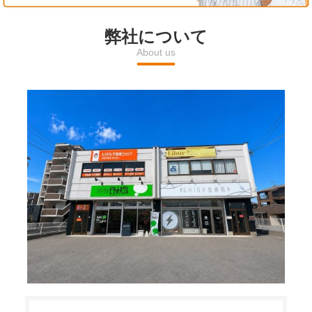
l
弊社について
About us
a
y
V
i