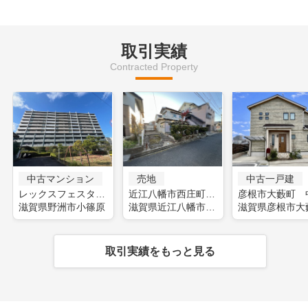
取引実績
Contracted Property
中古マンション
売地
中古一戸建
レックスフェスタ野洲(フルリフォーム)
近江八幡市西庄町 土地
滋賀県野洲市小篠原
滋賀県近江八幡市西庄町
滋賀県彦根市大
取引実績をもっと見る