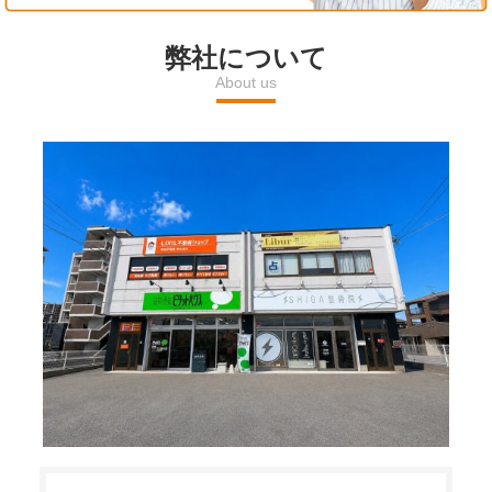
l
弊社について
About us
a
y
V
i