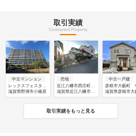
取引実績
Contracted Property
中古マンション
売地
中古一戸建
レックスフェスタ野洲(フルリフォーム)
近江八幡市西庄町 土地
滋賀県野洲市小篠原
滋賀県近江八幡市西庄町
滋賀県彦根市大
取引実績をもっと見る