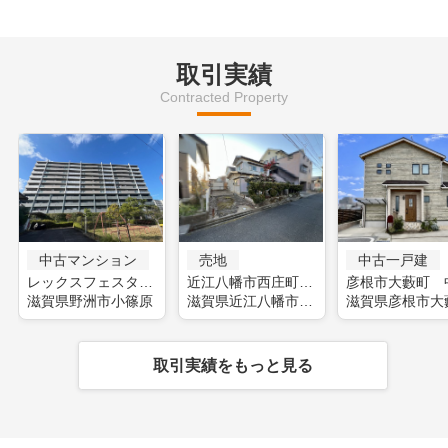
取引実績
Contracted Property
中古マンション
売地
中古一戸建
レックスフェスタ野洲(フルリフォーム)
近江八幡市西庄町 土地
滋賀県野洲市小篠原
滋賀県近江八幡市西庄町
滋賀県彦根市大
取引実績をもっと見る