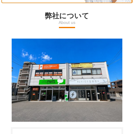
l
弊社について
About us
a
y
V
i