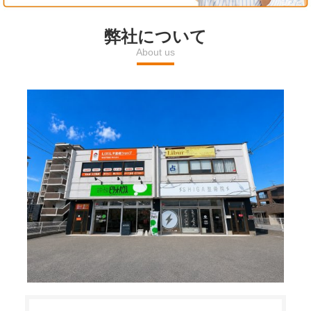
l
弊社について
About us
a
y
V
i