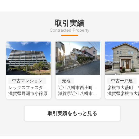
取引実績
Contracted Property
中古マンション
売地
中古一戸建
レックスフェスタ野洲(フルリフォーム)
近江八幡市西庄町 土地
滋賀県野洲市小篠原
滋賀県近江八幡市西庄町
滋賀県彦根市大
取引実績をもっと見る