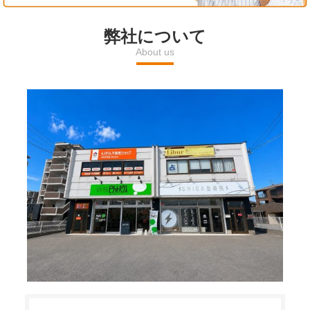
l
弊社について
About us
a
y
V
i