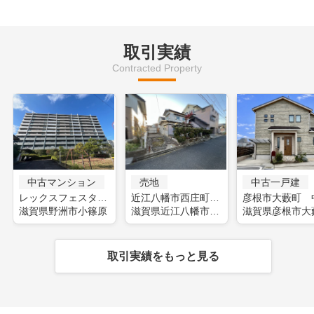
取引実績
Contracted Property
中古マンション
売地
中古一戸建
レックスフェスタ野洲(フルリフォーム)
近江八幡市西庄町 土地
滋賀県野洲市小篠原
滋賀県近江八幡市西庄町
滋賀県彦根市大
取引実績をもっと見る