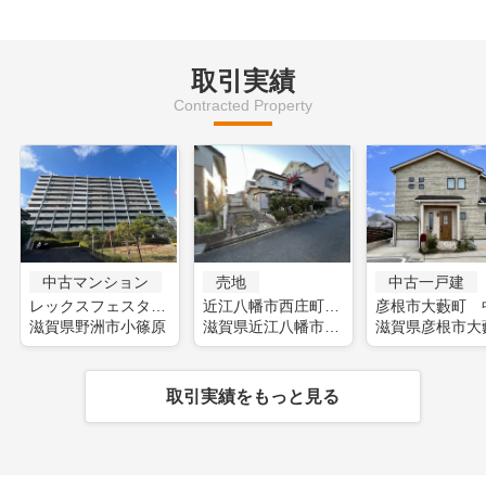
取引実績
Contracted Property
中古マンション
売地
中古一戸建
レックスフェスタ野洲(フルリフォーム)
近江八幡市西庄町 土地
滋賀県野洲市小篠原
滋賀県近江八幡市西庄町
滋賀県彦根市大
取引実績をもっと見る