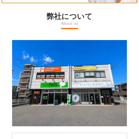
l
弊社について
About us
a
y
V
i