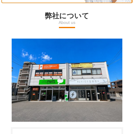
l
弊社について
About us
a
y
V
i