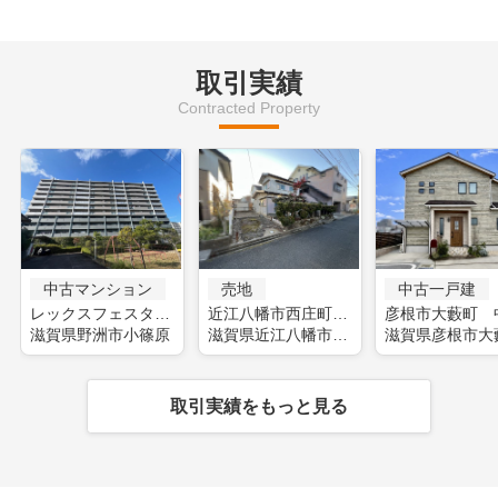
取引実績
Contracted Property
中古マンション
売地
中古一戸建
レックスフェスタ野洲(フルリフォーム)
近江八幡市西庄町 土地
滋賀県野洲市小篠原
滋賀県近江八幡市西庄町
滋賀県彦根市大
取引実績をもっと見る