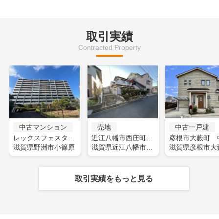
取引実績
Contracted Property
中古マンション
売地
中古一戸建
レックスフェスタ野洲(フルリフォーム)
近江八幡市西庄町 土地
滋賀県野洲市小篠原
滋賀県近江八幡市西庄町
滋賀県彦根市大
取引実績をもっと見る