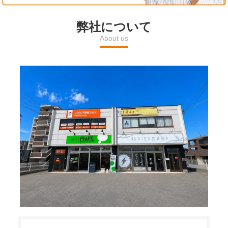
l
弊社について
About us
a
y
V
i